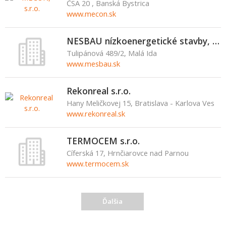
ČSA 20 , Banská Bystrica
www.mecon.sk
NESBAU nízkoenergetické stavby, s.r.o.
Tulipánová 489/2, Malá Ida
www.mesbau.sk
Rekonreal s.r.o.
Hany Meličkovej 15, Bratislava - Karlova Ves
www.rekonreal.sk
TERMOCEM s.r.o.
Cíferská 17, Hrnčiarovce nad Parnou
www.termocem.sk
Ďalšia