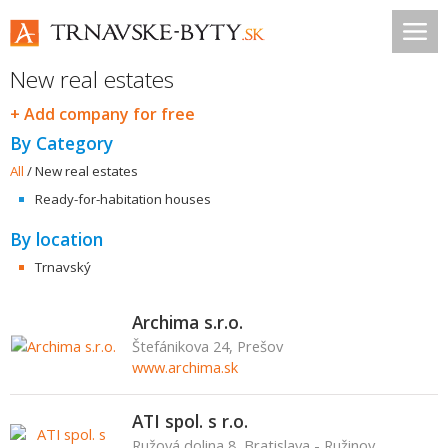
New real estates
+ Add company for free
By Category
All
/
New real estates
Ready-for-habitation houses
By location
Trnavský
Archima s.r.o.
Štefánikova 24, Prešov
www.archima.sk
ATI spol. s r.o.
Ružová dolina 8, Bratislava - Ružinov