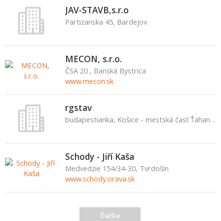
JAV-STAVB,s.r.o
Partizanska 45, Bardejov
MECON, s.r.o.
ČSA 20 , Banská Bystrica
www.mecon.sk
rgstav
budapestianka, Košice - mestská časť Ťahanovce
Schody - Jiří Kaša
Medvedzie 154/34-30, Tvrdošín
www.schody.orava.sk
Ďalšia